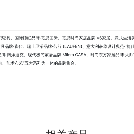
具、国际睡眠品牌·慕思国际、慕思时尚家居品牌·V6家居、意式生活美学品牌
寝具品牌·崔佧、瑞士卫浴品牌·劳芬 (LAUFEN)、意大利奢华设计典范· 捷仕
家居品牌·南洋迪克、现代极简家居品牌·Milom CASA、时尚东方家居品牌·大师
电、艺术布艺”五大系列为一体的品牌集合。