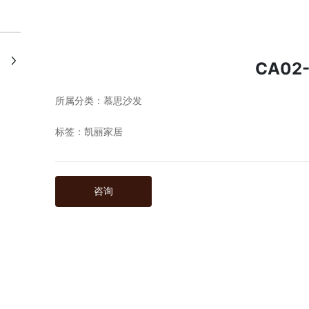
+
CA02
所属分类：
慕思沙发
标签：
凯丽家居
咨询